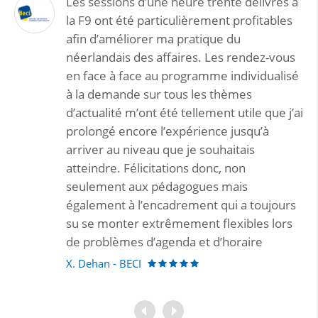
délivrés à
Thank you for being flexible,
ofitables
accommodating, excellent trainers 
over-all great partners!
ndez-vous
ividualisé
s
le que j’ai
qu’à
is
s
 toujours
les lors
ire
J.Janssen - Médecins sans frontières