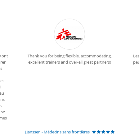
9 ont
Thank you for being flexible, accommodating,
Les
orer
excellent trainers and over-all great partners!
peu
es
mes
i
 au
ons
s
 se
èmes
J.Janssen - Médecins sans frontières