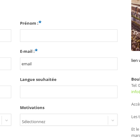
Prénom :
E-mail :
lien
Boul
Langue souhaitée
Tel:
info
Accès
Motivations
Les t
Sélectionnez
Et l
mar