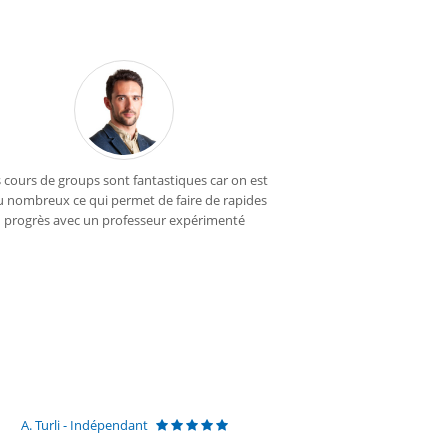
 cours de groups sont fantastiques car on est
Nous collaborons a
 nombreux ce qui permet de faire de rapides
plusieurs années.
progrès avec un professeur expérimenté
informations nous ar
gestion et communic
niveau des cours
principalement : An
A. Turli - Indépendant
C. Deleener - 