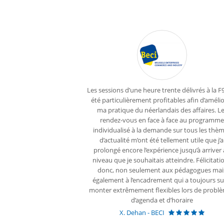
années la Cellule
Les sessions d’une heure trente délivrés à la F
de l’organisation des
été particulièrement profitables afin d’améli
elles des agents
ma pratique du néerlandais des affaires. L
es, de gestion et
rendez-vous en face à face au programme
usement avec la F9. La
individualisé à la demande sur tous les thè
ns proposées liée au
d’actualité m’ont été tellement utile que j’a
rs garantissent une
prolongé encore l’expérience jusqu’à arriver
es utilisateurs.»
niveau que je souhaitais atteindre. Félicitati
donc, non seulement aux pédagogues mai
également à l’encadrement qui a toujours su
monter extrêmement flexibles lors de probl
d’agenda et d’horaire
X. Dehan - BECI